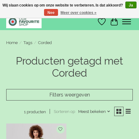
Wij slaan cookies op om onze website te verbeteren. Is dat akkoord?
Ja
Nee
Meer over cookies »
Verlanglijst
Winkelwa
Home
/
Tags
/
Corded
Producten getagd met
Corded
Filters weergeven
Sorteren op
Meest bekeken
1 producten