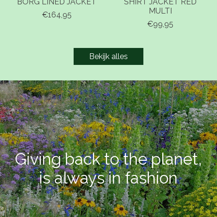
BORG LINED JACKET
SHIRT JACKET RED
MULTI
€164,95
€99,95
Bekijk alles
Giving back to the planet,
is always in fashion