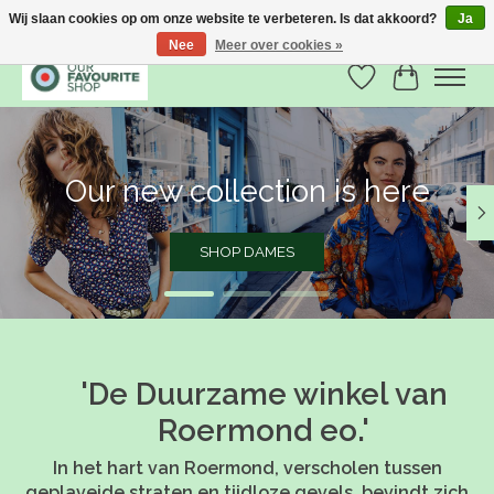
Wij slaan cookies op om onze website te verbeteren. Is dat akkoord?
Ja
Nee
Meer over cookies »
Verlanglijst
Winkelwa
Hero slideshow items
Our new collection is here
SHOP DAMES
'De Duurzame winkel van
Roermond eo.'
In het hart van Roermond, verscholen tussen
geplaveide straten en tijdloze gevels, bevindt zich