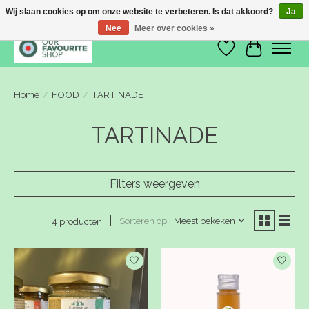
Wij slaan cookies op om onze website te verbeteren. Is dat akkoord?
Ja
Nee
Meer over cookies »
Verlanglijst
Winkelwa
Home
/
FOOD
/
TARTINADE
TARTINADE
Filters weergeven
Sorteren op
Meest bekeken
4 producten