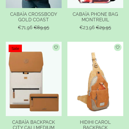
CABAÏA CROSSBODY
CABAÏA PHONE BAG
GOLD COAST
MONTREUIL
€71,96
€89,95
€23,96
€29,95
Sale
CABAÏA BACKPACK
HIDIHI CAROL
CITY CALI MEDIUM
BACKPACK