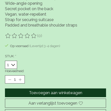
Wide-angle opening
Secret pocket on the back
Vegan, water-repellent
Strap for securing suitcase
Padded and breathable shoulder straps
(0)
De beoordeling van dit product is
0
van de 5
Op voorraad
(Levertijd:3-4 dagen)
STUK:
*
Hoeveelheid:
Toevoegen aan winkelwagen
Aan verlanglijst toevoegen