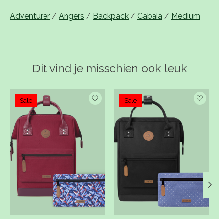
Adventurer
/
Angers
/
Backpack
/
Cabaia
/
Medium
Dit vind je misschien ook leuk
Items van productcarrousel
Sale
Sale