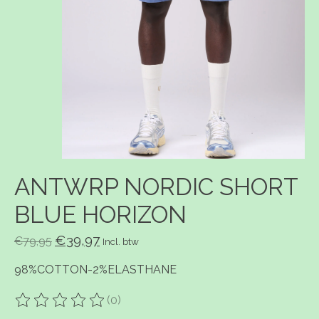
ANTWRP NORDIC SHORT
BLUE HORIZON
€39,97
€79,95
Incl. btw
98%COTTON-2%ELASTHANE
(0)
De beoordeling van dit product is
0
van de 5