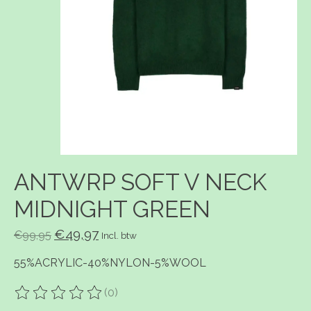
ANTWRP SOFT V NECK
MIDNIGHT GREEN
€49,97
€99,95
Incl. btw
55%ACRYLIC-40%NYLON-5%WOOL
(0)
De beoordeling van dit product is
0
van de 5