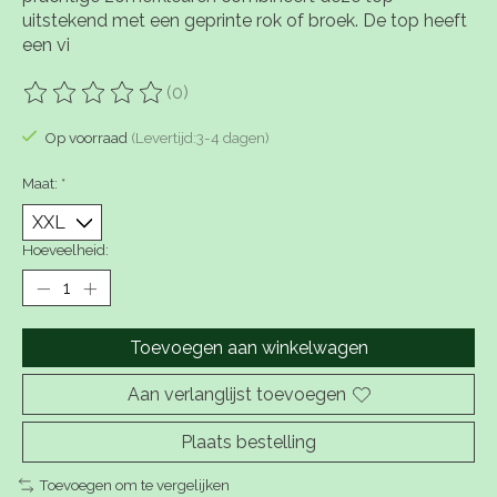
uitstekend met een geprinte rok of broek. De top heeft
een vi
(0)
De beoordeling van dit product is
0
van de 5
Op voorraad
(Levertijd:3-4 dagen)
Maat:
*
Hoeveelheid:
Toevoegen aan winkelwagen
Aan verlanglijst toevoegen
Plaats bestelling
Toevoegen om te vergelijken