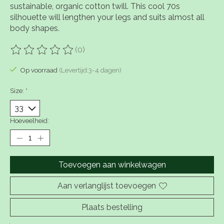
sustainable, organic cotton twill. This cool 70s
silhouette will lengthen your legs and suits almost all
body shapes.
(0)
De beoordeling van dit product is
0
van de 5
Op voorraad
(Levertijd:3-4 dagen)
Size:
*
Hoeveelheid:
Toevoegen aan winkelwagen
Aan verlanglijst toevoegen
Plaats bestelling