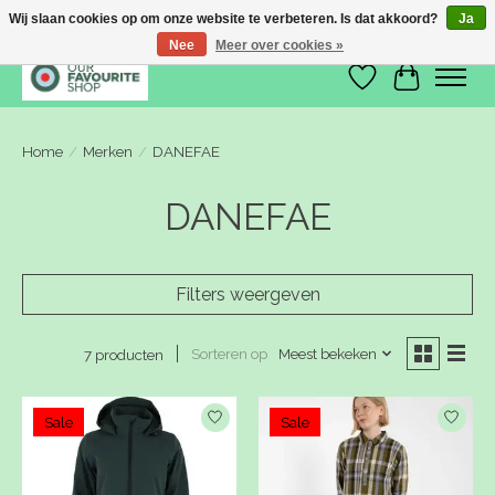
Wij slaan cookies op om onze website te verbeteren. Is dat akkoord?
Ja
Nee
Meer over cookies »
Verlanglijst
Winkelwa
Home
/
Merken
/
DANEFAE
DANEFAE
Filters weergeven
Sorteren op
Meest bekeken
7 producten
Sale
Sale