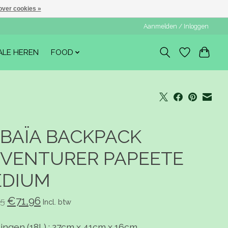
over cookies »
Aanmelden / Inloggen
ALE HEREN
FOOD
BAÏA BACKPACK
VENTURER PAPEETE
DIUM
€71,96
5
Incl. btw
ingen (18L) : 27cm x 41cm x 16cm