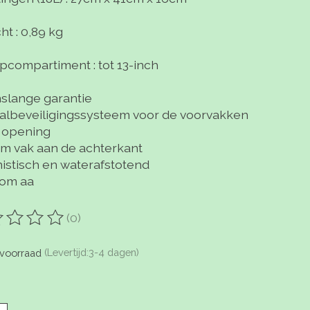
t : 0,89 kg
pcompartiment : tot 13-inch
slange garantie
talbeveiligingssysteem voor de voorvakken
 opening
m vak aan de achterkant
istisch en waterafstotend
om aa
(0)
oordeling van dit product is
0
van de 5
voorraad
(Levertijd:3-4 dagen)