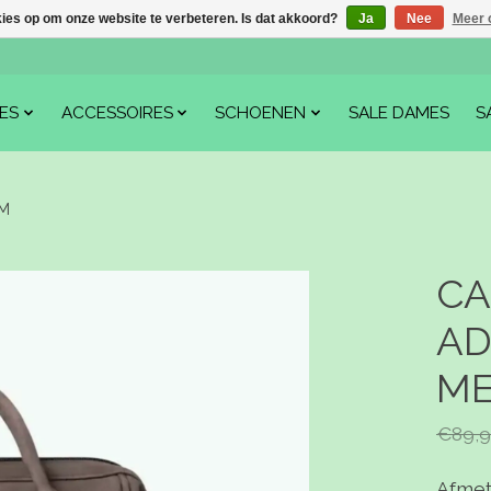
kies op om onze website te verbeteren. Is dat akkoord?
Ja
Nee
Meer 
ES
ACCESSOIRES
SCHOENEN
SALE DAMES
S
M
CA
AD
ME
€89,9
Afmet