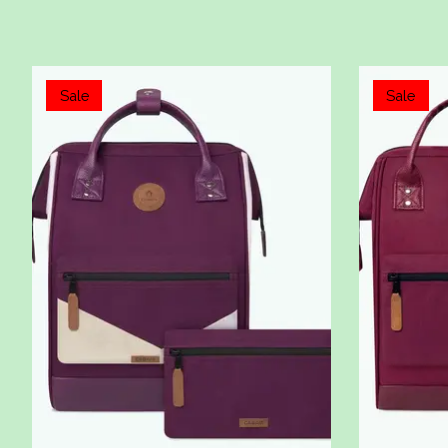
Items van productcarrousel
Sale
Sale