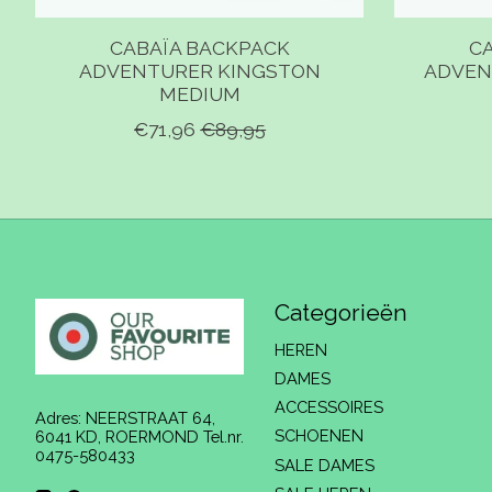
CABAÏA BACKPACK
C
ADVENTURER KINGSTON
ADVEN
MEDIUM
€71,96
€89,95
Categorieën
HEREN
DAMES
ACCESSOIRES
Adres: NEERSTRAAT 64,
SCHOENEN
6041 KD, ROERMOND Tel.nr.
0475-580433
SALE DAMES