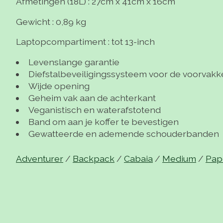
Afmetingen (18L) :
27cm x 41cm x 16cm
Gewicht :
0,89 kg
Laptopcompartiment :
tot 13-inch
Levenslange garantie
Diefstalbeveiligingssysteem voor de voorvakk
Wijde opening
Geheim vak aan de achterkant
Veganistisch en waterafstotend
Band om aan je koffer te bevestigen
Gewatteerde en ademende schouderbanden
Adventurer
/
Backpack
/
Cabaia
/
Medium
/
Pap