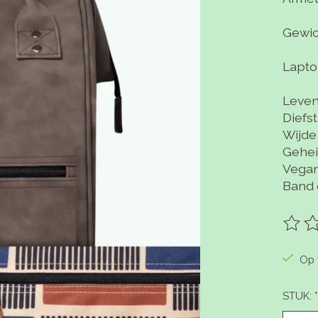
Gewich
Lapto
Leven
Diefs
Wijde
Gehei
Vegan
Band 
De be
Op 
STUK:
*