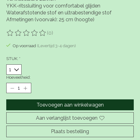
YKK-ritssluiting voor comfortabel glijden
Waterafstotende stof en ultrabestendige stof
Afmetingen (voorvak): 25 cm (hoogte)
(0)
De beoordeling van dit product is
0
van de 5
Op voorraad
(Levertijd:3-4 dagen)
STUK:
*
Hoeveelheid:
Toevoegen aan winkelwagen
Aan verlanglijst toevoegen
Plaats bestelling