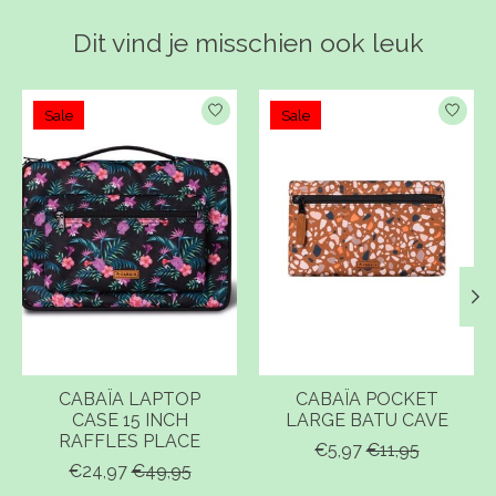
Dit vind je misschien ook leuk
Items van productcarrousel
Sale
Sale
CABAÏA LAPTOP
CABAÏA POCKET
CASE 15 INCH
LARGE BATU CAVE
RAFFLES PLACE
€5,97
€11,95
€24,97
€49,95