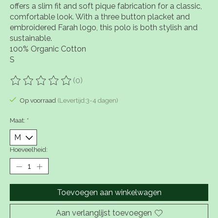
offers a slim fit and soft pique fabrication for a classic,
comfortable look. With a three button placket and
embroidered Farah logo, this polo is both stylish and
sustainable.
100% Organic Cotton
S
(0)
De beoordeling van dit product is
0
van de 5
Op voorraad
(Levertijd:3-4 dagen)
Maat:
*
Hoeveelheid:
Toevoegen aan winkelwagen
Aan verlanglijst toevoegen