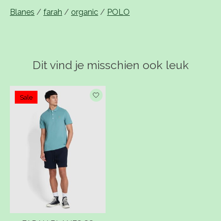
Blanes
/
farah
/
organic
/
POLO
Dit vind je misschien ook leuk
Items van productcarrousel
Sale