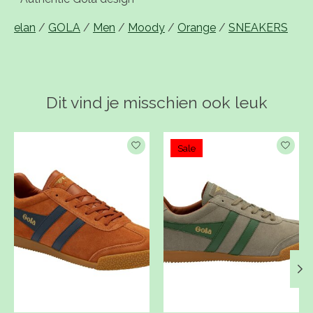
elan
/
GOLA
/
Men
/
Moody
/
Orange
/
SNEAKERS
Dit vind je misschien ook leuk
Items van productcarrousel
Sale