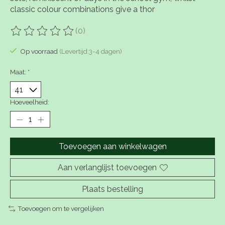
classic colour combinations give a thor
(0)
De beoordeling van dit product is
0
van de 5
Op voorraad
(Levertijd:3-4 dagen)
Maat:
*
Hoeveelheid:
Toevoegen aan winkelwagen
Aan verlanglijst toevoegen
Plaats bestelling
Toevoegen om te vergelijken