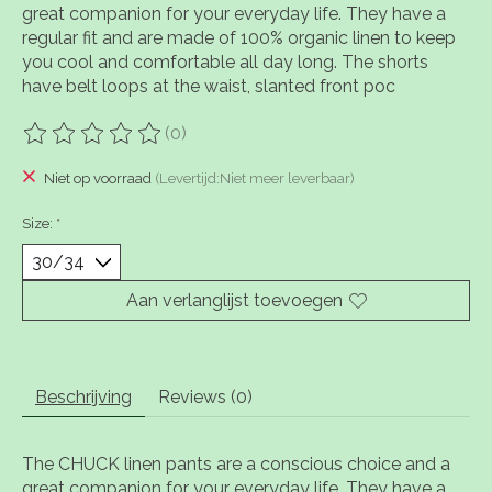
great companion for your everyday life. They have a
regular fit and are made of 100% organic linen to keep
you cool and comfortable all day long. The shorts
have belt loops at the waist, slanted front poc
(0)
De beoordeling van dit product is
0
van de 5
Niet op voorraad
(Levertijd:Niet meer leverbaar)
Size:
*
Aan verlanglijst toevoegen
Beschrijving
Reviews (0)
The CHUCK linen pants are a conscious choice and a
great companion for your everyday life. They have a