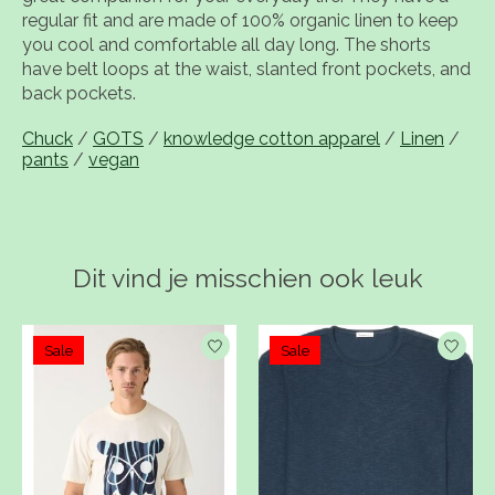
regular fit and are made of 100% organic linen to keep
you cool and comfortable all day long. The shorts
have belt loops at the waist, slanted front pockets, and
back pockets.
Chuck
/
GOTS
/
knowledge cotton apparel
/
Linen
/
pants
/
vegan
Dit vind je misschien ook leuk
Items van productcarrousel
Sale
Sale