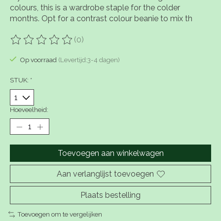
colours, this is a wardrobe staple for the colder
months. Opt for a contrast colour beanie to mix th
(0)
De beoordeling van dit product is
0
van de 5
Op voorraad
(Levertijd:3-4 dagen)
STUK:
*
Hoeveelheid:
Toevoegen aan winkelwagen
Aan verlanglijst toevoegen
Plaats bestelling
Toevoegen om te vergelijken