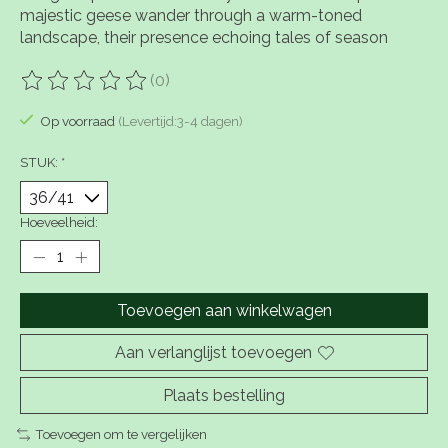
majestic geese wander through a warm-toned
landscape, their presence echoing tales of season
(0)
De beoordeling van dit product is
0
van de 5
Op voorraad
(Levertijd:3-4 dagen)
STUK:
*
Hoeveelheid:
Toevoegen aan winkelwagen
Aan verlanglijst toevoegen
Plaats bestelling
Toevoegen om te vergelijken