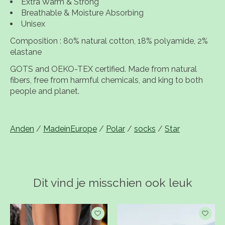
Extra Warm & Strong
Breathable & Moisture Absorbing
Unisex
Composition : 80% natural cotton, 18% polyamide, 2%
elastane
GOTS and OEKO-TEX certified. Made from natural
fibers, free from harmful chemicals, and king to both
people and planet.
Anden
/
MadeinEurope
/
Polar
/
socks
/
Star
Dit vind je misschien ook leuk
Items van productcarrousel