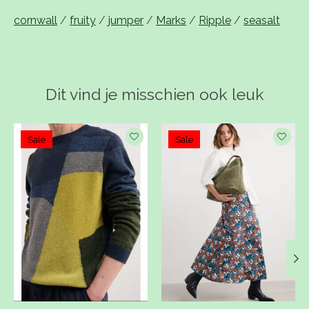
cornwall
/
fruity
/
jumper
/
Marks
/
Ripple
/
seasalt
Dit vind je misschien ook leuk
Items van productcarrousel
Sale
Sale