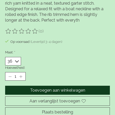
rich yarn knitted in a neat, textured garter stitch.
Designed for a relaxed fit with a boat neckline with a
rolled edge finish. The rib trimmed hem is slightly
longer at the back. Perfect with everyth
(0)
De beoordeling van dit product is
0
van de 5
Op voorraad
(Levertijd:3-4 dagen)
Maat:
*
Hoeveelheid:
Toevoegen aan winkelwagen
Aan verlanglijst toevoegen
Plaats bestelling