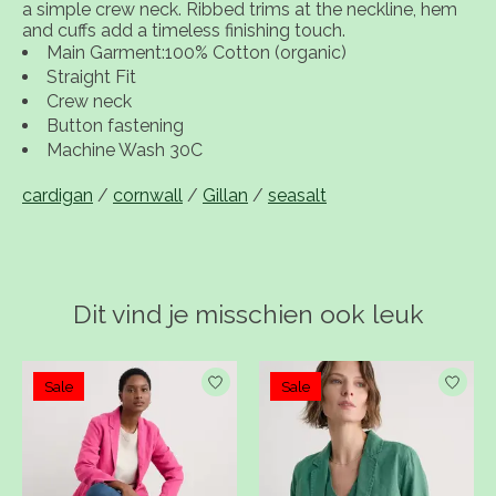
a simple crew neck. Ribbed trims at the neckline, hem
and cuffs add a timeless finishing touch.
Main Garment:100% Cotton (organic)
Straight Fit
Crew neck
Button fastening
Machine Wash 30C
cardigan
/
cornwall
/
Gillan
/
seasalt
Dit vind je misschien ook leuk
Items van productcarrousel
Sale
Sale