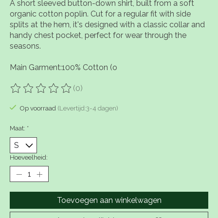
A short sleeved button-down shirt, built from a soft
organic cotton poplin. Cut for a regular fit with side
splits at the hem, it's designed with a classic collar and
handy chest pocket, perfect for wear through the
seasons.
Main Garment:100% Cotton (o
(0)
De beoordeling van dit product is
0
van de 5
Op voorraad
(Levertijd:3-4 dagen)
Maat:
*
Hoeveelheid:
Toevoegen aan winkelwagen