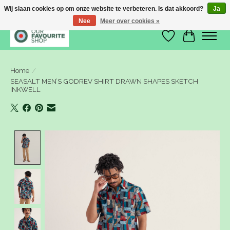
Wij slaan cookies op om onze website te verbeteren. Is dat akkoord?
Ja
Nee
Meer over cookies »
Verlanglijst
Winkelwa
Home
/
SEASALT MEN’S GODREV SHIRT DRAWN SHAPES SKETCH
INKWELL
Product image slideshow Items