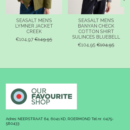
SEASALT MEN’S
SEASALT MEN’S
LYMNER JACKET
BANYAN CHECK
CREEK
COTTON SHIRT
SULINCES BLUEBELL
€104,97
€149,95
€104,95
€104,95
Adres: NEERSTRAAT 64, 6041 KD, ROERMOND Tel.nr. 0475-
580433