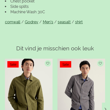
Chest pocket
Side splits
Machine Wash 30C
cornwall
/
Godrev
/
Men's
/
seasalt
/
shirt
Dit vind je misschien ook leuk
Items van productcarrousel
Sale
Sale