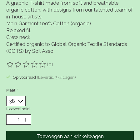
A graphic T-shirt made from soft and breathable
organic cotton, with designs from our talented team of
in-house artists.
Main Garment:100% Cotton (organic)
Relaxed fit
Crew neck
Certified organic to Global Organic Textile Standards
(GOTS) by Soil Asso
(0)
De beoordeling van dit product is
0
van de 5
Op voorraad
(Levertijd:3-4 dagen)
Maat:
*
Hoeveelheid:
Toevoegen aan winkelwagen