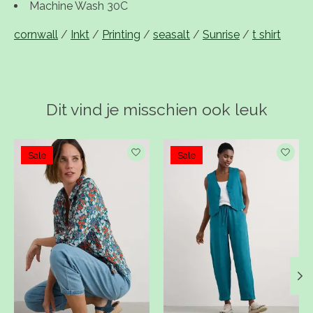
Machine Wash 30C
cornwall
/
Inkt
/
Printing
/
seasalt
/
Sunrise
/
t shirt
Dit vind je misschien ook leuk
Items van productcarrousel
Sale
Sale