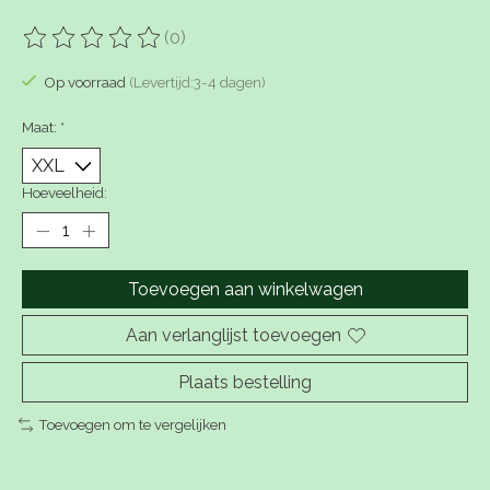
(0)
De beoordeling van dit product is
0
van de 5
Op voorraad
(Levertijd:3-4 dagen)
Maat:
*
Hoeveelheid:
Toevoegen aan winkelwagen
Aan verlanglijst toevoegen
Plaats bestelling
Toevoegen om te vergelijken