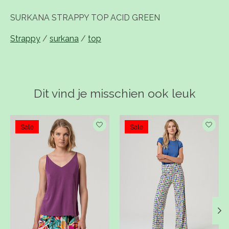
SURKANA STRAPPY TOP ACID GREEN
Strappy
/
surkana
/
top
Dit vind je misschien ook leuk
Items van productcarrousel
Sale
Sale