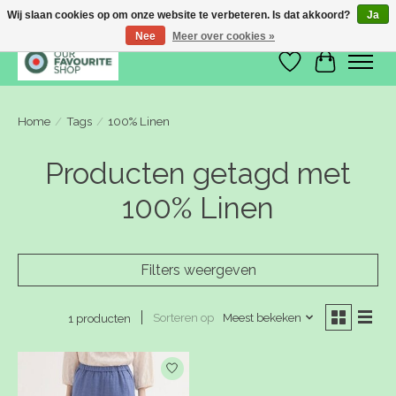
Wij slaan cookies op om onze website te verbeteren. Is dat akkoord?
Ja
Nee
Meer over cookies »
Verlanglijst
Winkelwa
Home
/
Tags
/
100% Linen
Producten getagd met
100% Linen
Filters weergeven
Sorteren op
Meest bekeken
1 producten