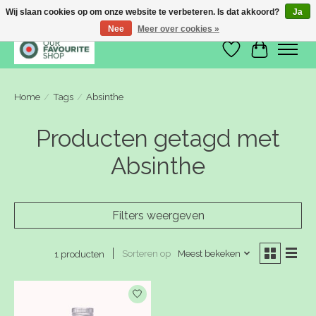
Wij slaan cookies op om onze website te verbeteren. Is dat akkoord?
Ja
Nee
Meer over cookies »
Verlanglijst
Winkelwa
Home
/
Tags
/
Absinthe
Producten getagd met
Absinthe
Filters weergeven
Sorteren op
Meest bekeken
1 producten