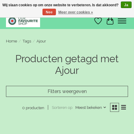
Wij slaan cookies op om onze website te verbeteren. Is dat akkoord?
Ja
Nee
Meer over cookies »
Verlanglijst
Winkelwa
Home
/
Tags
/
Ajour
Producten getagd met
Ajour
Filters weergeven
Sorteren op
Meest bekeken
0 producten