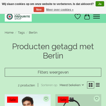
Wij slaan cookies op om onze website te verbeteren. Is dat akkoord?
Ja
Nee
Meer over cookies »
Verlanglijst
Winkelwa
Home
/
Tags
/
Berlin
Producten getagd met
Berlin
Filters weergeven
Sorteren op
Meest bekeken
2 producten
Sale
Sale