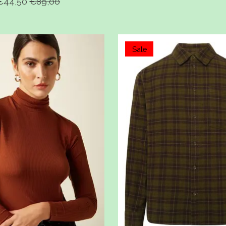
€44,50
€89,00
Sale