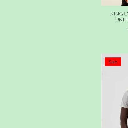
KING L
UNI 
Sale