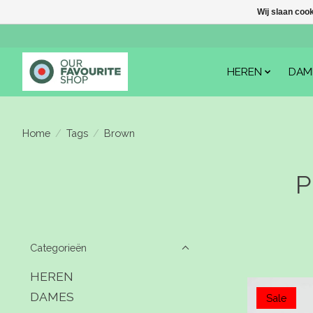
Wij slaan coo
HEREN
DAM
Home
/
Tags
/
Brown
P
Categorieën
HEREN
DAMES
Sale