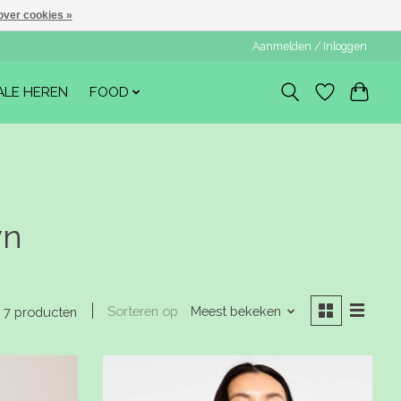
over cookies »
Aanmelden / Inloggen
ALE HEREN
FOOD
wn
Sorteren op
Meest bekeken
7 producten