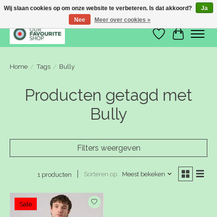
Wij slaan cookies op om onze website te verbeteren. Is dat akkoord?
Ja
Nee
Meer over cookies »
Verlanglijst
Winkelwa
Home
/
Tags
/
Bully
Producten getagd met
Bully
Filters weergeven
Sorteren op
Meest bekeken
1 producten
Sale