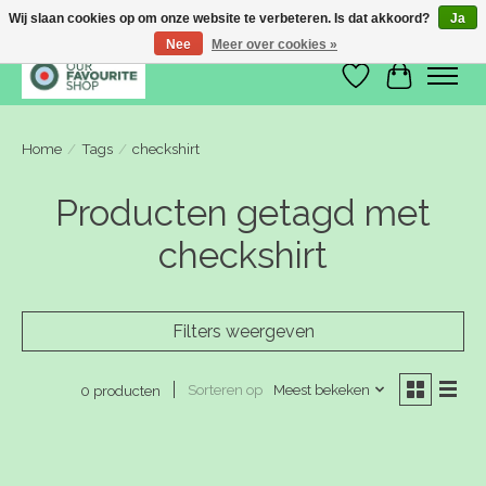
Wij slaan cookies op om onze website te verbeteren. Is dat akkoord?
Ja
Nee
Meer over cookies »
Verlanglijst
Winkelwa
Home
/
Tags
/
checkshirt
Producten getagd met
checkshirt
Filters weergeven
Sorteren op
Meest bekeken
0 producten