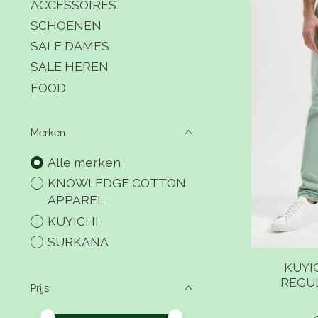
ACCESSOIRES
SCHOENEN
SALE DAMES
SALE HEREN
FOOD
Merken
Alle merken
KNOWLEDGE COTTON
APPAREL
KUYICHI
SURKANA
KUYI
REGU
Prijs
Minimale prijswaarde
Price maximum value