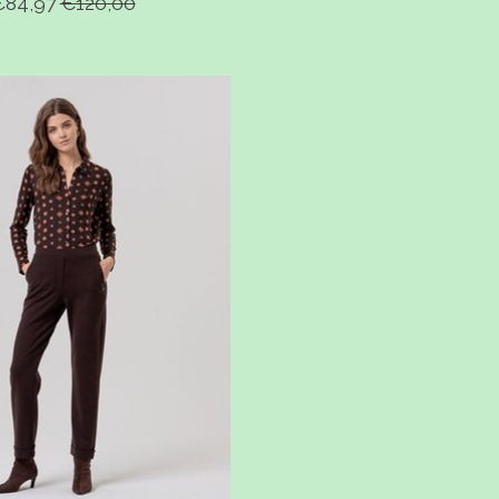
€84,97
€120,00