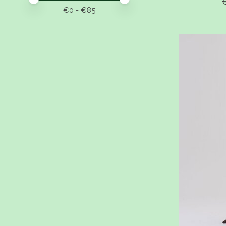
€
0
- €
85