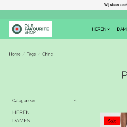
Wij slaan coo
HEREN
DAM
Home
/
Tags
/
Chino
P
Categorieën
HEREN
DAMES
Sale