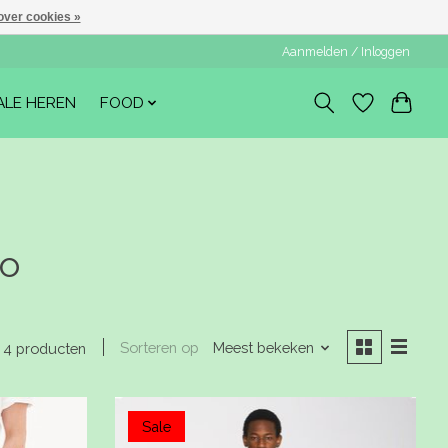
over cookies »
Aanmelden / Inloggen
ALE HEREN
FOOD
no
Sorteren op
Meest bekeken
4 producten
Sale