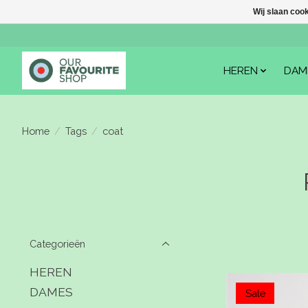
Wij slaan coo
HEREN
DAM
Home
/
Tags
/
coat
Categorieën
HEREN
DAMES
Sale