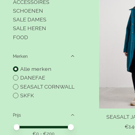
ACCESSOIRES
SCHOENEN
SALE DAMES
SALE HEREN
FOOD
Merken
Alle merken
DANEFAE
SEASALT CORNWALL
SKFK
Prijs
SEASALT J
€14
Minimale prijswaarde
Price maximum value
€
0
- €
200