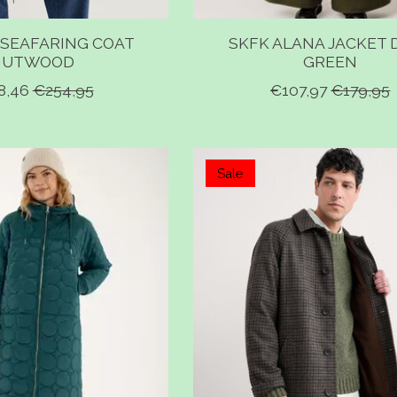
 SEAFARING COAT
SKFK ALANA JACKET 
NUTWOOD
GREEN
8,46
€254,95
€107,97
€179,95
Sale