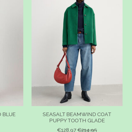
O BLUE
SEASALT BEAMWIND COAT
PUPPY TOOTH GLADE
€128,97
€214,95