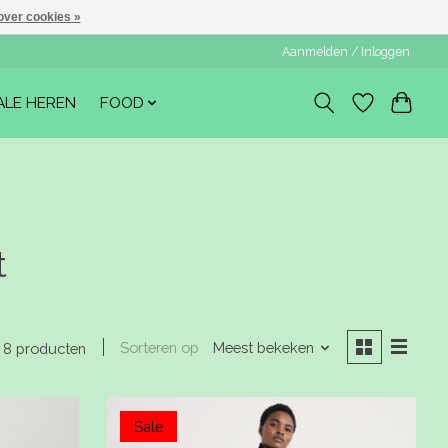
over cookies »
Aanmelden / Inloggen
ALE HEREN
FOOD
t
Sorteren op
Meest bekeken
8 producten
Sale