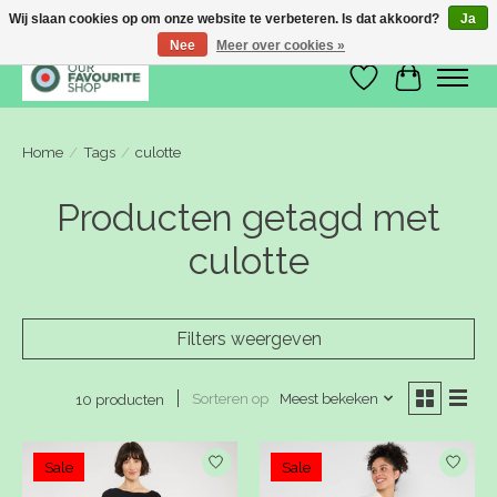
Wij slaan cookies op om onze website te verbeteren. Is dat akkoord?
Ja
Nee
Meer over cookies »
Verlanglijst
Winkelwa
Home
/
Tags
/
culotte
Producten getagd met
culotte
Filters weergeven
Sorteren op
Meest bekeken
10 producten
Sale
Sale