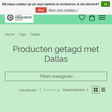
Wij slaan cookies op om onze website te verbeteren. Is dat akkoord?
Ja
Nee
Meer over cookies »
Verlanglijst
Winkelwa
Home
/
Tags
/
Dallas
Producten getagd met
Dallas
Filters weergeven
Sorteren op
Meest bekeken
0 producten