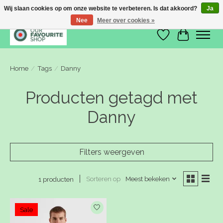
Wij slaan cookies op om onze website te verbeteren. Is dat akkoord?
Ja
Nee
Meer over cookies »
Verlanglijst
Winkelwa
Home
/
Tags
/
Danny
Producten getagd met
Danny
Filters weergeven
Sorteren op
Meest bekeken
1 producten
Sale