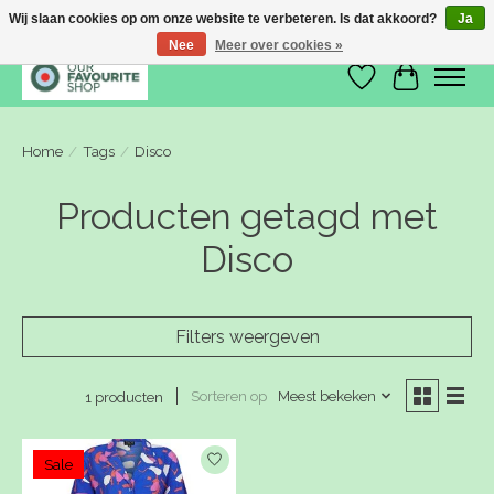
Wij slaan cookies op om onze website te verbeteren. Is dat akkoord?
Ja
Nee
Meer over cookies »
Verlanglijst
Winkelwa
Home
/
Tags
/
Disco
Producten getagd met
Disco
Filters weergeven
Sorteren op
Meest bekeken
1 producten
Sale