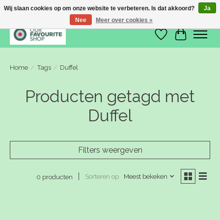
Wij slaan cookies op om onze website te verbeteren. Is dat akkoord?
Ja
Nee
Meer over cookies »
Verlanglijst
Winkelwa
Home
/
Tags
/
Duffel
Producten getagd met
Duffel
Filters weergeven
Sorteren op
Meest bekeken
0 producten