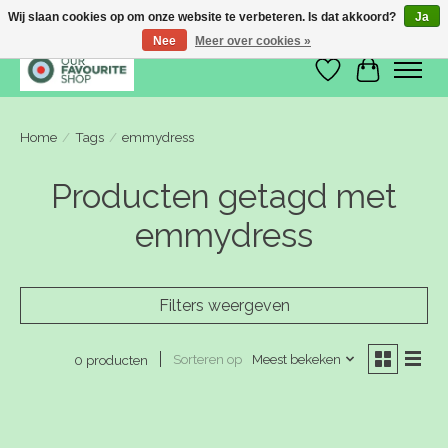
Wij slaan cookies op om onze website te verbeteren. Is dat akkoord?
Ja
Nee
Meer over cookies »
Verlanglijst
Winkelwa
Home
/
Tags
/
emmydress
Producten getagd met
emmydress
Filters weergeven
Sorteren op
Meest bekeken
0 producten