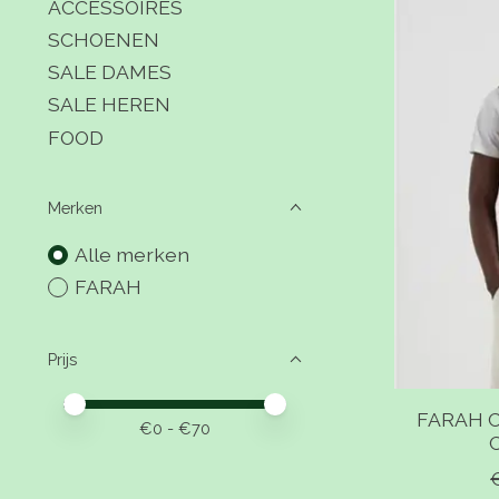
ACCESSOIRES
SCHOENEN
SALE DAMES
SALE HEREN
FOOD
Merken
Alle merken
FARAH
Prijs
Minimale prijswaarde
Price maximum value
FARAH C
€
0
- €
70