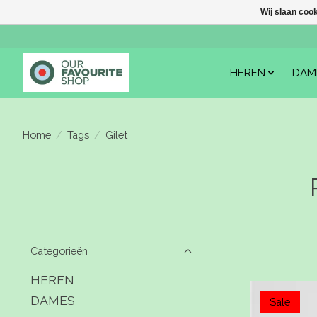
Wij slaan coo
HEREN
DAM
Home
/
Tags
/
Gilet
Categorieën
HEREN
DAMES
Sale