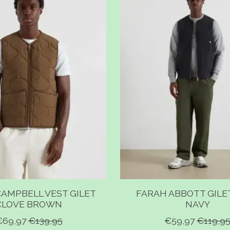
AMPBELL VEST GILET
FARAH ABBOTT GILE
CLOVE BROWN
NAVY
€69,97
€139,95
€59,97
€119,9