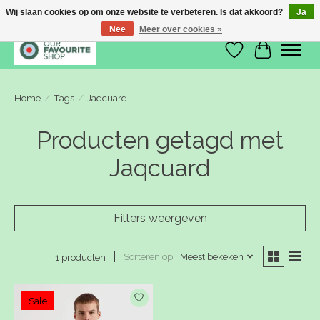
Wij slaan cookies op om onze website te verbeteren. Is dat akkoord?
Ja
Nee
Meer over cookies »
Verlanglijst
Winkelwa
Home
/
Tags
/
Jaqcuard
Producten getagd met
Jaqcuard
Filters weergeven
Sorteren op
Meest bekeken
1 producten
Sale