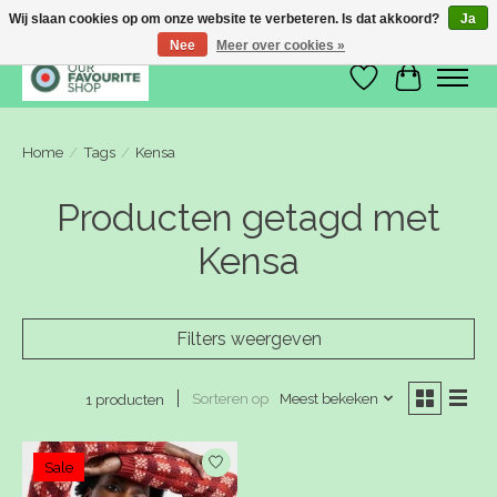
Wij slaan cookies op om onze website te verbeteren. Is dat akkoord?
Ja
Nee
Meer over cookies »
Verlanglijst
Winkelwa
Home
/
Tags
/
Kensa
Producten getagd met
Kensa
Filters weergeven
Sorteren op
Meest bekeken
1 producten
Sale