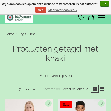
Wij slaan cookies op om onze website te verbeteren. Is dat akkoord?
Ja
Nee
Meer over cookies »
Verlanglijst
Winkelwa
Home
/
Tags
/
khaki
Producten getagd met
khaki
Filters weergeven
Sorteren op
Meest bekeken
7 producten
Sale