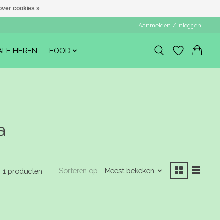
over cookies »
Aanmelden / Inloggen
ALE HEREN
FOOD
a
Sorteren op
Meest bekeken
1 producten