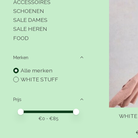
ACCESSOIRES
SCHOENEN
SALE DAMES
SALE HEREN
FOOD
Merken
Alle merken
WHITE STUFF
Prijs
Minimale prijswaarde
Price maximum value
WHITE
€
0
- €
85