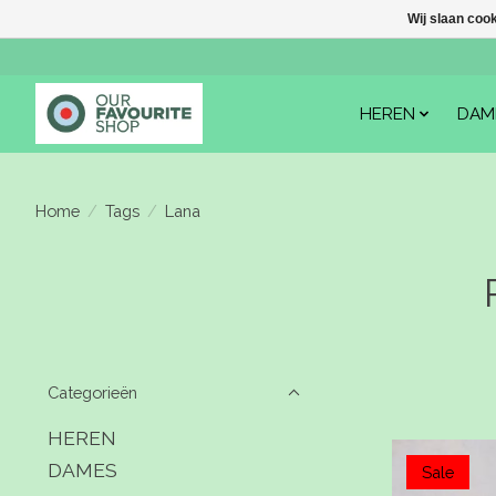
Wij slaan coo
HEREN
DAM
Home
/
Tags
/
Lana
Categorieën
HEREN
DAMES
Sale