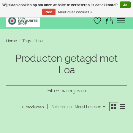
Wij slaan cookies op om onze website te verbeteren. Is dat akkoord?
Ja
Nee
Meer over cookies »
Verlanglijst
Winkelwa
Home
/
Tags
/
Loa
Producten getagd met
Loa
Filters weergeven
Sorteren op
Meest bekeken
0 producten