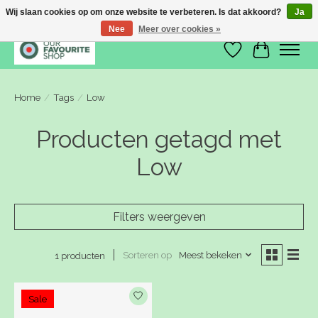
Wij slaan cookies op om onze website te verbeteren. Is dat akkoord?
Ja
Nee
Meer over cookies »
Verlanglijst
Winkelwa
Home
/
Tags
/
Low
Producten getagd met
Low
Filters weergeven
Sorteren op
Meest bekeken
1 producten
Sale