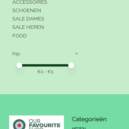
ACCESSOIRES
SCHOENEN
SALE DAMES
SALE HEREN
FOOD
Prijs
Minimale prijswaarde
Price maximum value
€
0
- €
5
Categorieën
HEREN