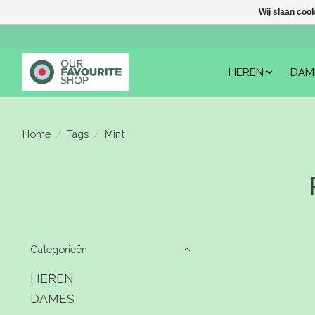
Wij slaan coo
HEREN
DAM
Home
/
Tags
/
Mint
Categorieën
HEREN
DAMES