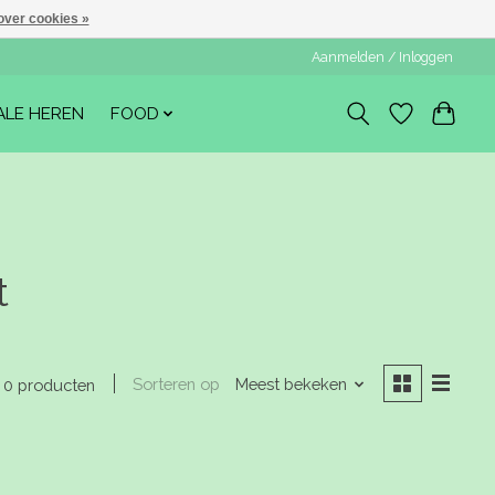
over cookies »
Aanmelden / Inloggen
ALE HEREN
FOOD
t
Sorteren op
Meest bekeken
0 producten