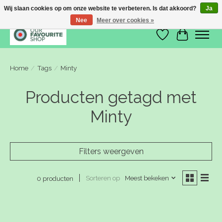
Wij slaan cookies op om onze website te verbeteren. Is dat akkoord?
Ja
Nee
Meer over cookies »
Verlanglijst
Winkelwa
Home
/
Tags
/
Minty
Producten getagd met
Minty
Filters weergeven
Sorteren op
Meest bekeken
0 producten