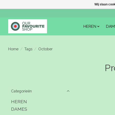
Wij slaan coo
HEREN
DAM
Home
/
Tags
/
October
Pr
Categorieën
HEREN
DAMES