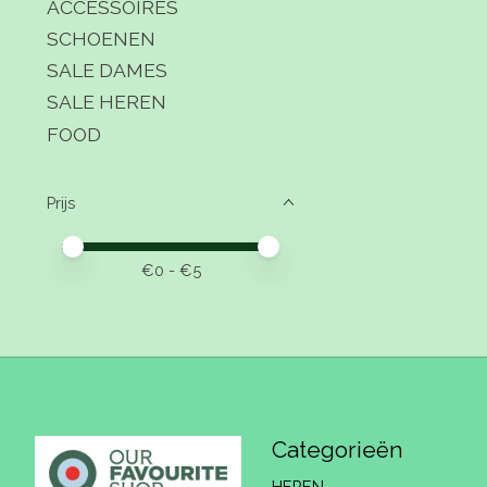
ACCESSOIRES
SCHOENEN
SALE DAMES
SALE HEREN
FOOD
Prijs
Minimale prijswaarde
Price maximum value
€
0
- €
5
Categorieën
HEREN