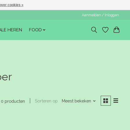
over cookies »
Aanmelden / Inloggen
ALE HEREN
FOOD
ber
Sorteren op
Meest bekeken
0 producten