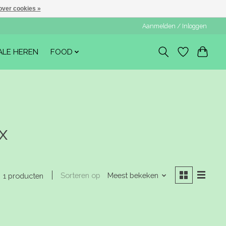
over cookies »
Aanmelden / Inloggen
ALE HEREN
FOOD
x
Sorteren op
Meest bekeken
1 producten