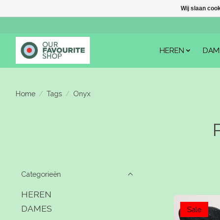
Wij slaan coo
HEREN
DAM
Home
/
Tags
/
Onyx
Categorieën
HEREN
DAMES
Sale