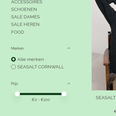
ACCESSOIRES
SCHOENEN
SALE DAMES
SALE HEREN
FOOD
Merken
Alle merken
SEASALT CORNWALL
Prijs
Minimale prijswaarde
Price maximum value
SEASALT
€
0
- €
100