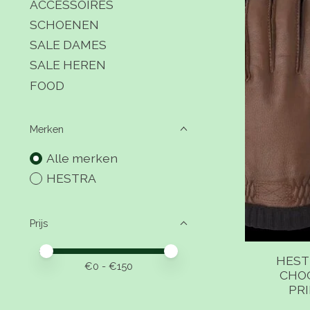
ACCESSOIRES
SCHOENEN
SALE DAMES
SALE HEREN
FOOD
Merken
Alle merken
HESTRA
Prijs
Minimale prijswaarde
Price maximum value
HEST
€
0
- €
150
CHO
PRI