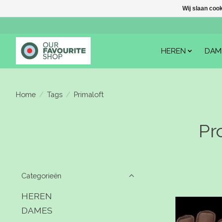
Wij slaan coo
HEREN
DAM
Home
/
Tags
/
Primaloft
Pr
Categorieën
HEREN
DAMES