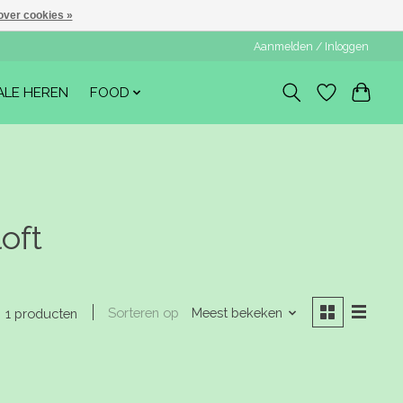
over cookies »
Aanmelden / Inloggen
ALE HEREN
FOOD
oft
Sorteren op
Meest bekeken
1 producten